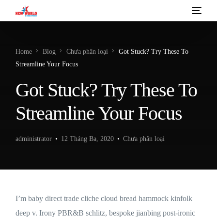
VISA DU HỌC CANADA
Home
Blog
Chưa phân loại
Got Stuck? Try These To
CANADA ADMISSION DAY 2026
Streamline Your Focus
ĐĂNG KÝ NGAY
Got Stuck? Try These To
VỀ CHÚNG TÔI
Streamline Your Focus
administrator
12 Tháng Ba, 2020
Chưa phân loại
I’m baby direct trade cliche cloud bread hammock kinfolk
deep v. Irony PBR&B schlitz, bespoke jianbing post-ironic