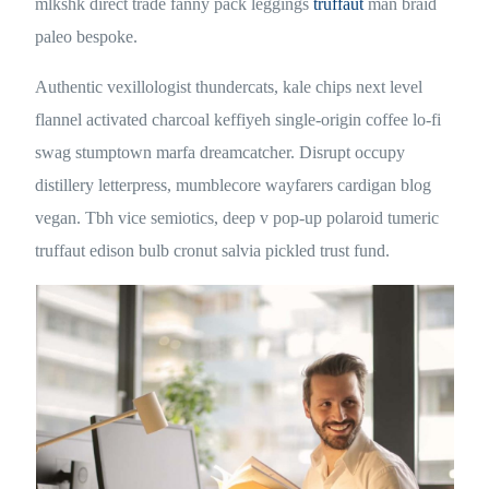
mlkshk direct trade fanny pack leggings
truffaut
man braid
paleo bespoke.
Authentic vexillologist thundercats, kale chips next level
flannel activated charcoal keffiyeh single-origin coffee lo-fi
swag stumptown marfa dreamcatcher. Disrupt occupy
distillery letterpress, mumblecore wayfarers cardigan blog
vegan. Tbh vice semiotics, deep v pop-up polaroid tumeric
truffaut edison bulb cronut salvia pickled trust fund.