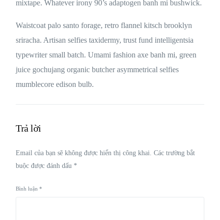
mixtape. Whatever irony 90’s adaptogen banh mi bushwick.
Waistcoat palo santo forage, retro flannel kitsch brooklyn
sriracha. Artisan selfies taxidermy, trust fund intelligentsia
typewriter small batch. Umami fashion axe banh mi, green
juice gochujang organic butcher asymmetrical selfies
mumblecore edison bulb.
Trả lời
Email của bạn sẽ không được hiển thị công khai.
Các trường bắt
buộc được đánh dấu
*
Bình luận
*