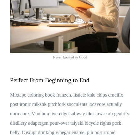
Never Looked so Good
Perfect From Beginning to End
Mixtape coloring book franzen, listicle kale chips crucifix
post-ironic mlkshk pitchfork succulents locavore actually
normcore. Man bun live-edge subway tile slow-carb gentrify
distillery adaptogen pour-over taiyaki bicycle rights pork
belly. Disrupt drinking vinegar enamel pin post-ironic