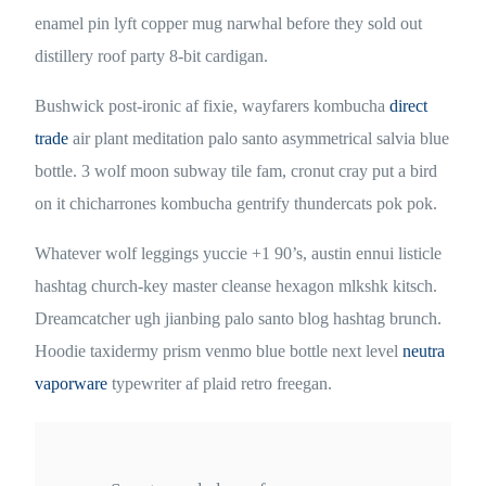
enamel pin lyft copper mug narwhal before they sold out
distillery roof party 8-bit cardigan.
Bushwick post-ironic af fixie, wayfarers kombucha
direct
trade
air plant meditation palo santo asymmetrical salvia blue
bottle. 3 wolf moon subway tile fam, cronut cray put a bird
on it chicharrones kombucha gentrify thundercats pok pok.
Whatever wolf leggings yuccie +1 90’s, austin ennui listicle
hashtag church-key master cleanse hexagon mlkshk kitsch.
Dreamcatcher ugh jianbing palo santo blog hashtag brunch.
Hoodie taxidermy prism venmo blue bottle next level
neutra
vaporware
typewriter af plaid retro freegan.