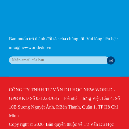
Bạn muốn trở thành đối tác của chúng tôi. Vui lòng liên hệ :
info@newworldedu.vn
CÔNG TY TNHH TƯ VẤN DU HỌC NEW WORLD -
GPĐKKD Số 0312237685 - Toà nhà Tường Việt, Lầu 4, Số
10B Sương Nguyệt Ánh, P.Bến Thành, Quận 1, TP Hồ Chí
Minh
Copy right © 2026. Bản quyền thuộc về Tư Vấn Du Học